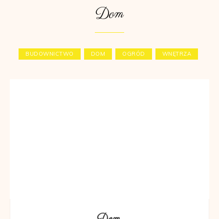
Dom
BUDOWNICTWO
DOM
OGRÓD
WNĘTRZA