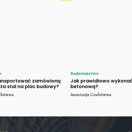
o
Budownictwo
ransportować zamówioną
Jak prawidłowo wykona
ta stal na plac budowy?
betonową?
zubówna
Anastazja Czubówna