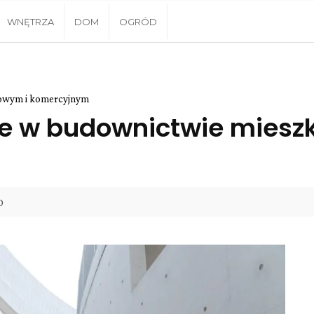
WNĘTRZA
DOM
OGRÓD
owym i komercyjnym
e w budownictwie miesz
0