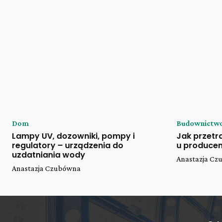
Dom
Budownictw
Lampy UV, dozowniki, pompy i
Jak przet
regulatory – urządzenia do
u producen
uzdatniania wody
Anastazja C
Anastazja Czubówna