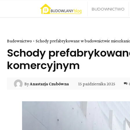
Blog
BUDOWNICTWO
Budowlany
Budownictwo
Schody prefabrykowane w budownictwie mieszkani
Schody prefabrykowan
komercyjnym
15 października 2025
By
Anastazja Czubówna