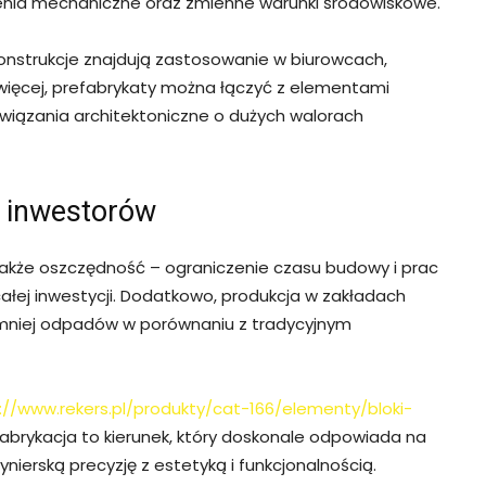
enia mechaniczne oraz zmienne warunki środowiskowe.
konstrukcje znajdują zastosowanie w biurowcach,
 więcej, prefabrykaty można łączyć z elementami
wiązania architektoniczne o dużych walorach
 inwestorów
także oszczędność – ograniczenie czasu budowy i prac
ałej inwestycji. Dodatkowo, produkcja w zakładach
je mniej odpadów w porównaniu z tradycyjnym
://www.rekers.pl/produkty/cat-166/elementy/bloki-
abrykacja to kierunek, który doskonale odpowiada na
erską precyzję z estetyką i funkcjonalnością.