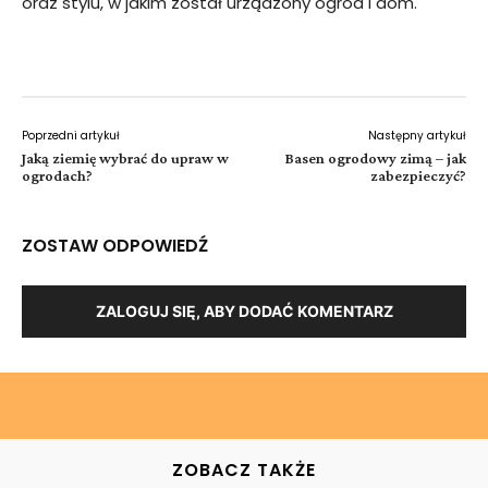
oraz stylu, w jakim został urządzony ogród i dom.
Poprzedni artykuł
Następny artykuł
Jaką ziemię wybrać do upraw w
Basen ogrodowy zimą – jak
ogrodach?
zabezpieczyć?
ZOSTAW ODPOWIEDŹ
ZALOGUJ SIĘ, ABY DODAĆ KOMENTARZ
ZOBACZ TAKŻE