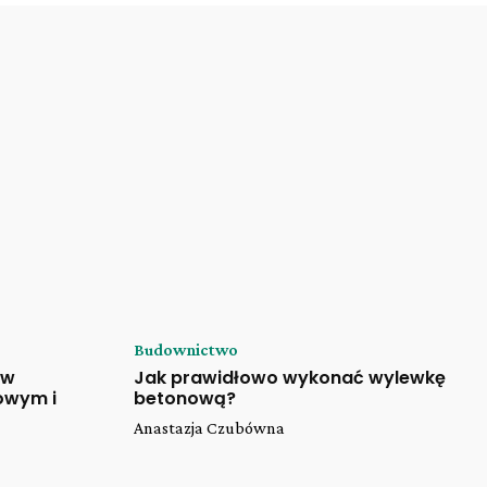
Budownictwo
 w
Jak prawidłowo wykonać wylewkę
owym i
betonową?
Anastazja Czubówna