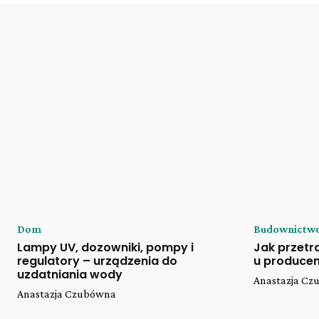
Dom
Budownictw
Lampy UV, dozowniki, pompy i
Jak przet
regulatory – urządzenia do
u producen
uzdatniania wody
Anastazja C
Anastazja Czubówna