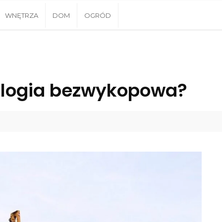
WNĘTRZA
DOM
OGRÓD
ologia bezwykopowa?