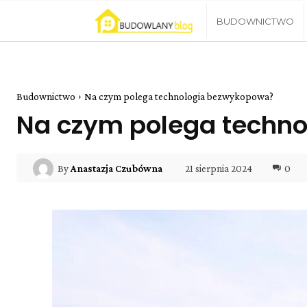
Blog
BUDOWNICTWO
Budowlany
Budownictwo
Na czym polega technologia bezwykopowa?
Na czym polega techn
21 sierpnia 2024
0
By
Anastazja Czubówna