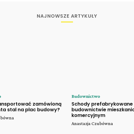
NAJNOWSZE ARTYKUŁY
o
Budownictwo
ransportować zamówioną
Schody prefabrykowane
ta stal na plac budowy?
budownictwie mieszkani
komercyjnym
zubówna
Anastazja Czubówna