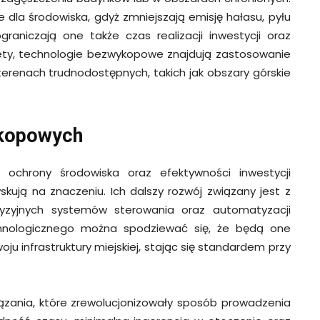
 dla środowiska, gdyż zmniejszają emisję hałasu, pyłu
aniczają one także czas realizacji inwestycji oraz
lety, technologie bezwykopowe znajdują zastosowanie
 terenach trudnodostępnych, takich jak obszary górskie
ykopowych
chrony środowiska oraz efektywności inwestycji
skują na znaczeniu. Ich dalszy rozwój związany jest z
cyzyjnych systemów sterowania oraz automatyzacji
nologicznego można spodziewać się, że będą one
ju infrastruktury miejskiej, stając się standardem przy
zania, które zrewolucjonizowały sposób prowadzenia