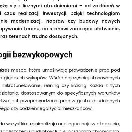
ą się z licznymi utrudnieniami – od zakłóceń w
zas realizacji inwestycji. Dzięki technologiom
nie modernizacji, napraw czy budowy nowych
kopywania terenu, co stanowi znaczące ułatwienie,
raz terenach trudno dostępnych.
logii bezwykopowych
akres metod, które umożliwiają prowadzenie prac pod
ia głębokich wykopów. Wśród najczęściej stosowanych
 mikrotunelowanie, relining czy kraking. Każda z tych
działania, dostosowanym do specyficznych warunków
ożliwe jest przeprowadzenie prac w gęsto zaludnionych
owego czy codziennego życia mieszkańców.
e wszystkim minimalizują one ingerencję w otoczenie,
m zagęszczeniu budynków lub w obszarach chronionych.