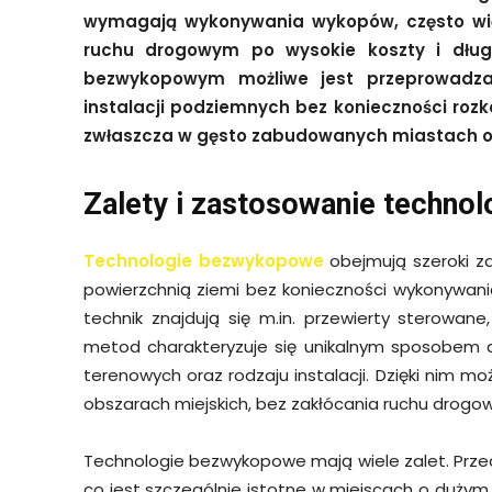
wymagają wykonywania wykopów, często wiąż
ruchu drogowym po wysokie koszty i długi c
bezwykopowym możliwe jest przeprowadza
instalacji podziemnych bez konieczności roz
zwłaszcza w gęsto zabudowanych miastach o
Zalety i zastosowanie techno
Technologie bezwykopowe
obejmują szeroki z
powierzchnią ziemi bez konieczności wykonywan
technik znajdują się m.in. przewierty sterowane,
metod charakteryzuje się unikalnym sposobem 
terenowych oraz rodzaju instalacji. Dzięki nim m
obszarach miejskich, bez zakłócania ruchu drog
Technologie bezwykopowe mają wiele zalet. Przed
co jest szczególnie istotne w miejscach o duży