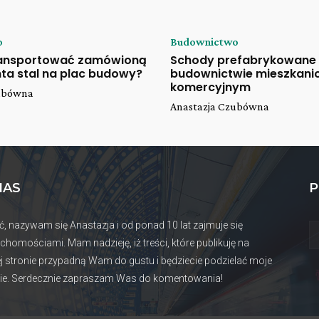
o
Budownictwo
ransportować zamówioną
Schody prefabrykowane
ta stal na plac budowy?
budownictwie mieszkani
komercyjnym
zubówna
Anastazja Czubówna
NAS
P
ć, nazywam się Anastazja i od ponad 10 lat zajmuje się
uchomościami. Mam nadzieję, iż treści, które publikuję na
j stronie przypadną Wam do gustu i będziecie podzielać moje
ie. Serdecznie zapraszam Was do komentowania!