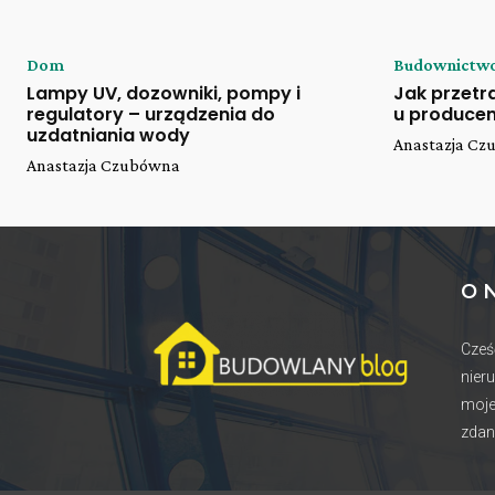
Dom
Budownictw
Lampy UV, dozowniki, pompy i
Jak przet
regulatory – urządzenia do
u producen
uzdatniania wody
Anastazja C
Anastazja Czubówna
O 
Cześ
nier
moje
zdan