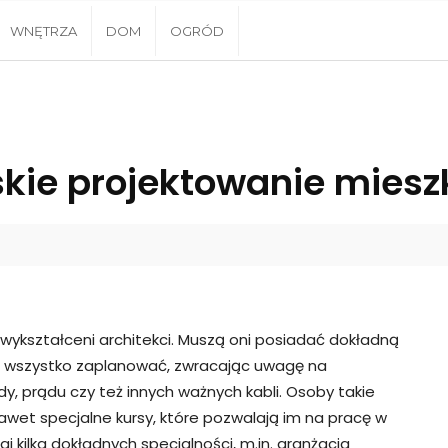
WNĘTRZA
DOM
OGRÓD
skie projektowanie miesz
ykształceni architekci. Muszą oni posiadać dokładną
ób wszystko zaplanować, zwracając uwagę na
, prądu czy też innych ważnych kabli. Osoby takie
wet specjalne kursy, które pozwalają im na pracę w
j kilka dokładnych specjalności, m.in. aranżacja