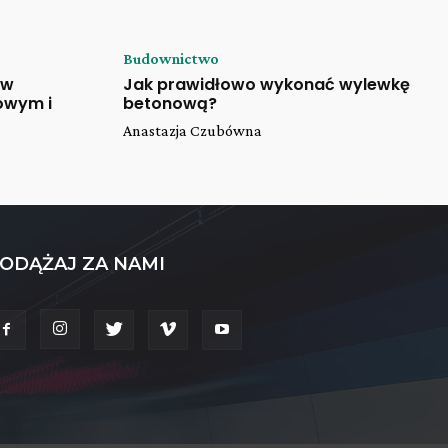
Budownictwo
 w
Jak prawidłowo wykonać wylewkę
owym i
betonową?
Anastazja Czubówna
ODĄŻAJ ZA NAMI