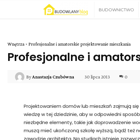
Blog
BUDOWNICTWO
Budowlany
Wnętrza
Profesjonalne i amatorskie projektowanie mieszkania
Profesjonalne i amator
30 lipca 2013
0
By
Anastazja Czubówna
Projektowaniem domów lub mieszkań zajmują się w
wiedzę w tej dziedzinie, aby w odpowiedni spos
niezbędne elementy, takie jak doprowadzenie wody
muszą mieć ukończoną szkołę wyższą, bądź też na
zawodzie architekta. Na studiach istnieje zazwycza