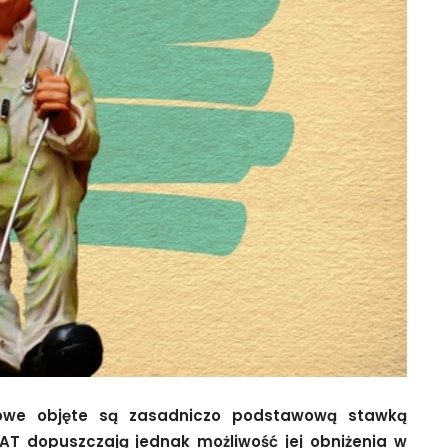
owe objęte są zasadniczo podstawową stawką
VAT dopuszczają jednak możliwość jej obniżenia w