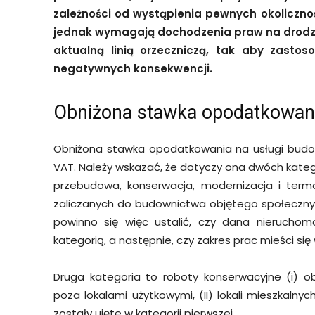
zależności od wystąpienia pewnych okolicznośc
jednak wymagają dochodzenia praw na drodze
aktualną linią orzeczniczą, tak aby zasto
negatywnych konsekwencji.
Obniżona stawka opodatkowan
Obniżona stawka opodatkowania na usługi budowl
VAT. Należy wskazać, że dotyczy ona dwóch kateg
przebudowa, konserwacja, modernizacja i term
zaliczanych do budownictwa objętego społeczn
powinno się więc ustalić, czy dana nieruchom
kategorią, a następnie, czy zakres prac mieści s
Druga kategoria to roboty konserwacyjne (i) 
poza lokalami użytkowymi, (II) lokali mieszkalny
zostały ujęte w kategorii pierwszej.