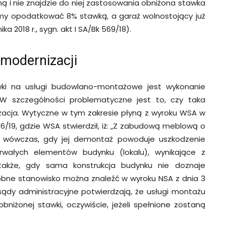
 i nie znajdzie do niej zastosowania obniżona stawka
y opodatkować 8% stawką, a garaż wolnostojący już
 2018 r., sygn. akt I SA/Bk 569/18).
modernizacji
i na usługi budowlano-montażowe jest wykonanie
W szczególności problematyczne jest to, czy taka
acja. Wytyczne w tym zakresie płyną z wyroku WSA w
 496/19, gdzie WSA stwierdził, iż: „Z zabudową meblową o
e wówczas, gdy jej demontaż powoduje uszkodzenie
wałych elementów budynku (lokalu), wynikające z
akże, gdy sama konstrukcja budynku nie doznaje
obne stanowisko można znaleźć w wyroku NSA z dnia 3
y, sądy administracyjne potwierdzają, że usługi montażu
niżonej stawki, oczywiście, jeżeli spełnione zostaną