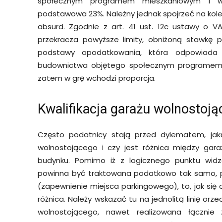
społecznym programem mieszkaniowym i w 
podstawowa 23%. Należny jednak spojrzeć na kole
absurd. Zgodnie z art. 41 ust. 12c ustawy o V
przekracza powyższe limity, obniżoną stawkę 
podstawy opodatkowania, która odpowiada ud
budownictwa objętego społecznym programem m
zatem w grę wchodzi proporcja.
Kwalifikacja garażu wolnostoj
Często podatnicy stają przed dylematem, ja
wolnostojącego i czy jest różnica między ga
budynku. Pomimo iż z logicznego punktu wid
powinna być traktowana podatkowo tak samo, po
(zapewnienie miejsca parkingowego), to, jak się
różnica. Należy wskazać tu na jednolitą linię or
wolnostojącego, nawet realizowana łączni