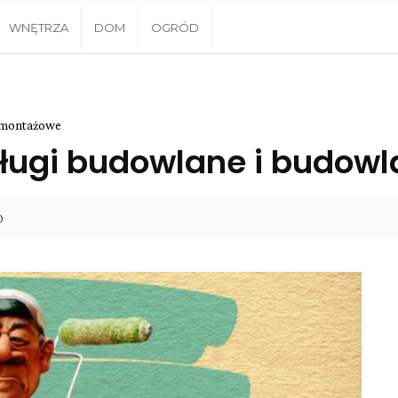
WNĘTRZA
DOM
OGRÓD
o-montażowe
sługi budowlane i budo
0