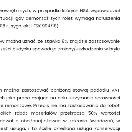
 wewnętrznych, w przypadku których NSA wypowiedział
ytuacji, gdy demontaż tych rolet wymaga naruszenia
 r., sygn. akt I FSK 994/18).
w można uznać, że stawka 8% znajdzie zastosowanie
części budynku spowoduje zmiany/uszkodzenia w bryle
ych można zastosować obniżoną stawkę podatku VAT
ych jako prace mające na celu utrzymanie sprawności
race remontowe. Przepis nie ma zastosowania do robót
 takich robót materiałów przekracza 50% wartości
ydował o obniżonej stawce w zakresie świadczeń, w
t usługa, i to ściśle określona usługa konserwacji