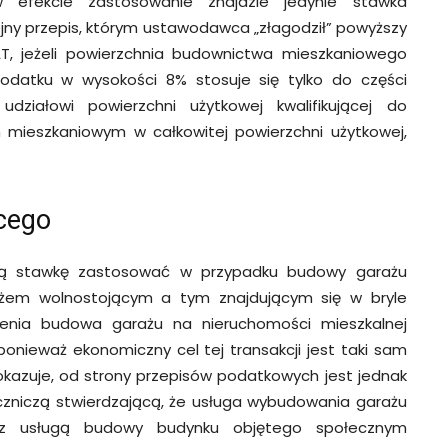
efekcie zastosowanie znajdzie jedynie stawka
jny przepis, którym ustawodawca „złagodził” powyższy
AT, jeżeli powierzchnia budownictwa mieszkaniowego
podatku w wysokości 8% stosuje się tylko do części
ziałowi powierzchni użytkowej kwalifikującej do
ieszkaniowym w całkowitej powierzchni użytkowej,
ącego
ką stawkę zastosować w przypadku budowy garażu
rażem wolnostojącym a tym znajdującym się w bryle
zenia budowa garażu na nieruchomości mieszkalnej
nieważ ekonomiczny cel tej transakcji jest taki sam
 okazuje, od strony przepisów podatkowych jest jednak
zeczniczą stwierdzającą, że usługa wybudowania garażu
e z usługą budowy budynku objętego społecznym