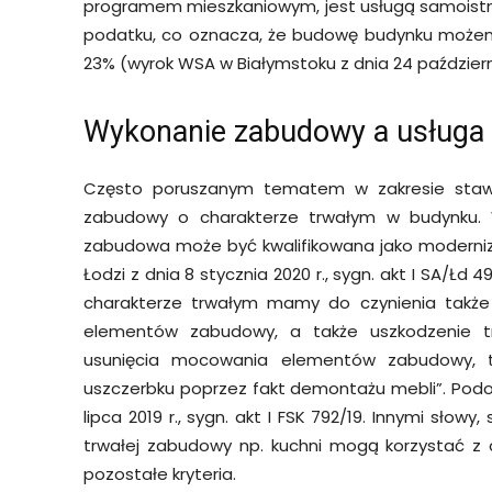
programem mieszkaniowym, jest usługą samoistną
podatku, co oznacza, że budowę budynku możem
23% (wyrok WSA w Białymstoku z dnia 24 października
Wykonanie zabudowy a usługa 
Często poruszanym tematem w zakresie stawk
zabudowy o charakterze trwałym w budynku. 
zabudowa może być kwalifikowana jako moderniz
Łodzi z dnia 8 stycznia 2020 r., sygn. akt I SA/Łd
charakterze trwałym mamy do czynienia takż
elementów zabudowy, a także uszkodzenie tr
usunięcia mocowania elementów zabudowy, t
uszczerbku poprzez fakt demontażu mebli”. Pod
lipca 2019 r., sygn. akt I FSK 792/19. Innymi słow
trwałej zabudowy np. kuchni mogą korzystać z ob
pozostałe kryteria.