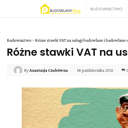
Blog
BUDOWNICTWO
Budowlany
Budownictwo
Różne stawki VAT na usługi budowlane i budowlan
Różne stawki VAT na u
18 października 2021
By
Anastazja Czubówna