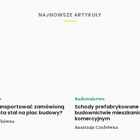
NAJNOWSZE ARTYKUŁY
o
Budownictwo
ransportować zamówioną
Schody prefabrykowane
ta stal na plac budowy?
budownictwie mieszkani
komercyjnym
zubówna
Anastazja Czubówna