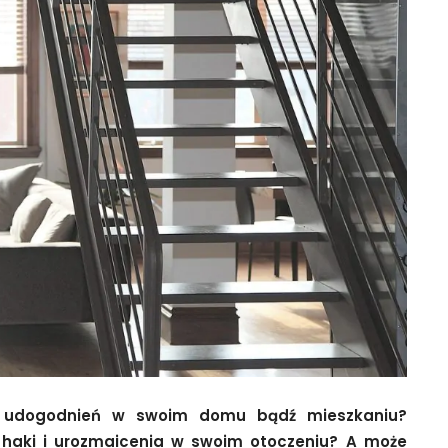
 udogodnień w swoim domu bądź mieszkaniu?
fe haki i urozmaicenia w swoim otoczeniu? A może