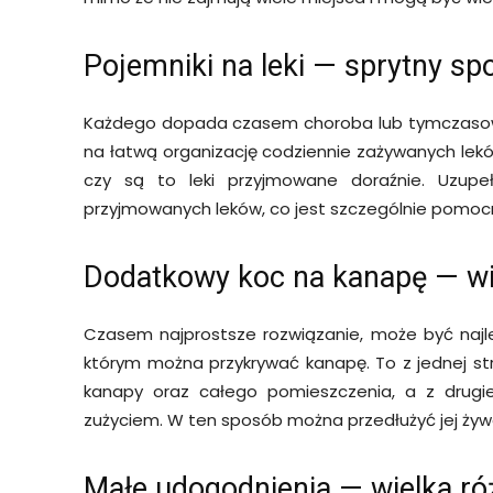
Pojemniki na leki — sprytny sp
Każdego dopada czasem choroba lub tymczasowe
na łatwą organizację codziennie zażywanych leków,
czy są to leki przyjmowane doraźnie. Uzupeł
przyjmowanych leków, co jest szczególnie pomoc
Dodatkowy koc na kanapę — wi
Czasem najprostsze rozwiązanie, może być naj
którym można przykrywać kanapę. To z jednej st
kanapy oraz całego pomieszczenia, a z drugi
zużyciem. W ten sposób można przedłużyć jej żywo
Małe udogodnienia — wielka ró