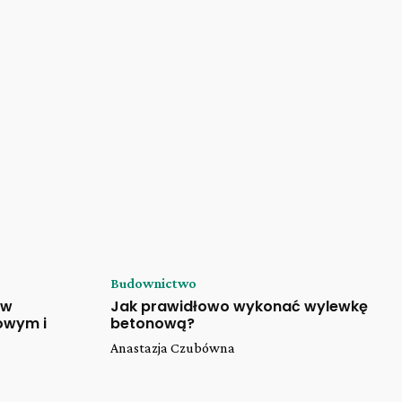
Budownictwo
 w
Jak prawidłowo wykonać wylewkę
owym i
betonową?
Anastazja Czubówna