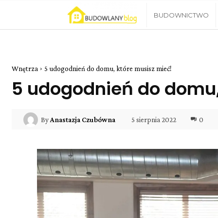
Blog
BUDOWNICTWO
Budowlany
Wnętrza
5 udogodnień do domu, które musisz mieć!
5 udogodnień do domu,
5 sierpnia 2022
0
By
Anastazja Czubówna