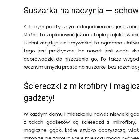
Suszarka na naczynia — schow
Kolejnym praktycznym udogodnieniem, jest zapro
Można to zaplanować już na etapie projektowania
kuchni znajduje się zmywarka, to ogromne ułatwien
tego jest praktyczne, bo nawet jeśli woda ska
doprowadzić do niszczenia go. To także wygod
ręcznym umyciu prosto na suszarkę, bez rozchlapy
Ściereczki z mikrofibry i magic
gadżety!
W każdym domu i mieszkaniu nawet niewielki ga
z takich gadżetów są ściereczki z mikrofibry,
magiczne gąbki, które szybko doczyszczą właśc
mimo że nie zajmują wiele miejsca i mogą być wi