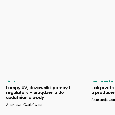
Dom
Budownictw
Lampy UV, dozowniki, pompy i
Jak przet
regulatory – urządzenia do
u producen
uzdatniania wody
Anastazja C
Anastazja Czubówna