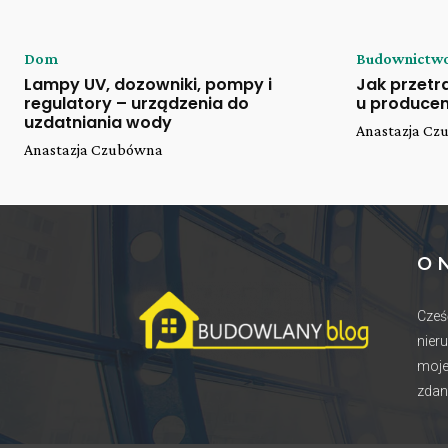
Dom
Budownictw
Lampy UV, dozowniki, pompy i
Jak przet
regulatory – urządzenia do
u producen
uzdatniania wody
Anastazja C
Anastazja Czubówna
O 
Cześ
nier
moje
zdan