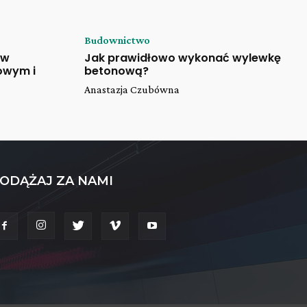
Budownictwo
 w
Jak prawidłowo wykonać wylewkę
owym i
betonową?
Anastazja Czubówna
ODĄŻAJ ZA NAMI