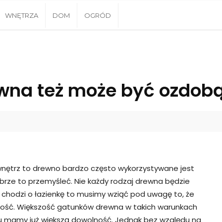
WNĘTRZA
DOM
OGRÓD
wna też może być ozdob
 wnętrz to drewno bardzo często wykorzystywane jest
rze to przemyśleć. Nie każdy rodzaj drewna będzie
 chodzi o łazienkę to musimy wziąć pod uwagę to, że
ność. Większość gatunków drewna w takich warunkach
oju mamy już większą dowolność. Jednak bez względu na