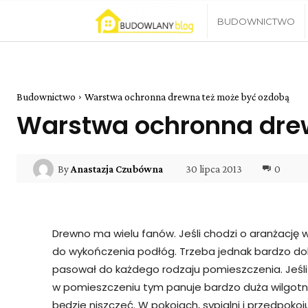
Blog
BUDOWNICTWO
Budowlany
Budownictwo
Warstwa ochronna drewna też może być ozdobą
Warstwa ochronna dre
30 lipca 2013
0
By
Anastazja Czubówna
Drewno ma wielu fanów. Jeśli chodzi o aranżację
do wykończenia podłóg. Trzeba jednak bardzo dob
pasował do każdego rodzaju pomieszczenia. Jeśli
w pomieszczeniu tym panuje bardzo duża wilgot
będzie niszczeć. W pokojach, sypialni i przedpok