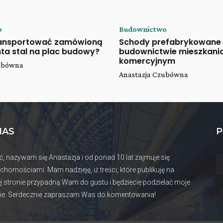
o
Budownictwo
ransportować zamówioną
Schody prefabrykowane
ta stal na plac budowy?
budownictwie mieszkani
komercyjnym
zubówna
Anastazja Czubówna
NAS
P
ć, nazywam się Anastazja i od ponad 10 lat zajmuje się
uchomościami. Mam nadzieję, iż treści, które publikuję na
j stronie przypadną Wam do gustu i będziecie podzielać moje
ie. Serdecznie zapraszam Was do komentowania!