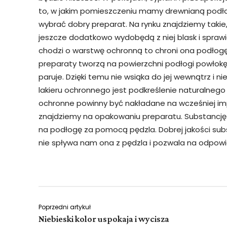
to, w jakim pomieszczeniu mamy drewnianą podło
wybrać dobry preparat. Na rynku znajdziemy takie,
jeszcze dodatkowo wydobędą z niej blask i sprawią,
chodzi o warstwę ochronną to chroni ona podłog
preparaty tworzą na powierzchni podłogi powłokę,
paruje. Dzięki temu nie wsiąka do jej wewnątrz i n
lakieru ochronnego jest podkreślenie naturalneg
ochronne powinny być nakładane na wcześniej i
znajdziemy na opakowaniu preparatu. Substancję t
na podłogę za pomocą pędzla. Dobrej jakości sub
nie spływa nam ona z pędzla i pozwala na odpowi
Poprzedni artykuł
Niebieski kolor uspokaja i wycisza